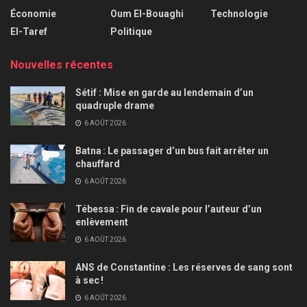
Économie
Oum El-Bouaghi
Technologie
El-Taref
Politique
Nouvelles récentes
Sétif : Mise en garde au lendemain d’un
quadruple drame
6 AOÛT 2026
Batna : Le passager d’un bus fait arrêter un
chauffard
6 AOÛT 2026
Tébessa : Fin de cavale pour l’auteur d’un
enlèvement
6 AOÛT 2026
ANS de Constantine : Les réserves de sang sont
à sec !
6 AOÛT 2026