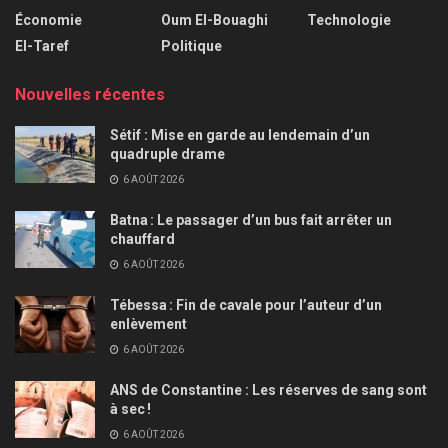
Économie
Oum El-Bouaghi
Technologie
El-Taref
Politique
Nouvelles récentes
Sétif : Mise en garde au lendemain d’un
quadruple drame
6 AOÛT 2026
Batna : Le passager d’un bus fait arrêter un
chauffard
6 AOÛT 2026
Tébessa : Fin de cavale pour l’auteur d’un
enlèvement
6 AOÛT 2026
ANS de Constantine : Les réserves de sang sont
à sec !
6 AOÛT 2026