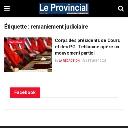
Étiquette :
remaniement judiciaire
Corps des présidents de Cours
NATIONAL
et des PG : Tebboune opère un
mouvement partiel
BY
LA RÉDACTION
6 FÉVRIER 2025
Facebook