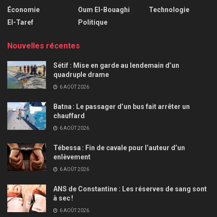
Économie
Oum El-Bouaghi
Technologie
El-Taref
Politique
Nouvelles récentes
Sétif : Mise en garde au lendemain d’un
quadruple drame
6 AOÛT 2026
Batna : Le passager d’un bus fait arrêter un
chauffard
6 AOÛT 2026
Tébessa : Fin de cavale pour l’auteur d’un
enlèvement
6 AOÛT 2026
ANS de Constantine : Les réserves de sang sont
à sec !
6 AOÛT 2026