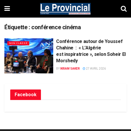
Étiquette :
conférence cinéma
Conférence autour de Youssef
NON CLASSÉ
Chahine : « L’Algérie
est inspiratrice », selon Soheir El
Morshedy
BY
IKRAM SAKER
27 AVRIL 2026
Facebook