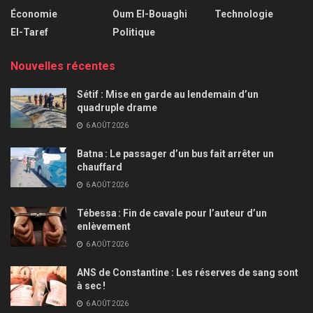
Économie
Oum El-Bouaghi
Technologie
El-Taref
Politique
Nouvelles récentes
Sétif : Mise en garde au lendemain d’un
quadruple drame
6 AOÛT 2026
Batna : Le passager d’un bus fait arrêter un
chauffard
6 AOÛT 2026
Tébessa : Fin de cavale pour l’auteur d’un
enlèvement
6 AOÛT 2026
ANS de Constantine : Les réserves de sang sont
à sec !
6 AOÛT 2026