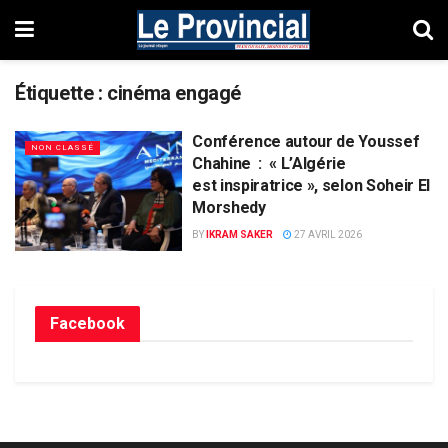
Étiquette :
cinéma engagé
Conférence autour de Youssef
NON CLASSÉ
Chahine : « L’Algérie
est inspiratrice », selon Soheir El
Morshedy
BY
IKRAM SAKER
27 AVRIL 2026
Facebook