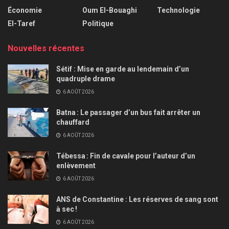
Économie
Oum El-Bouaghi
Technologie
El-Taref
Politique
Nouvelles récentes
Sétif : Mise en garde au lendemain d’un
quadruple drame
6 AOÛT 2026
Batna : Le passager d’un bus fait arrêter un
chauffard
6 AOÛT 2026
Tébessa : Fin de cavale pour l’auteur d’un
enlèvement
6 AOÛT 2026
ANS de Constantine : Les réserves de sang sont
à sec !
6 AOÛT 2026