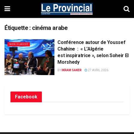
Étiquette :
cinéma arabe
Conférence autour de Youssef
NON CLASSÉ
Chahine : « L’Algérie
est inspiratrice », selon Soheir El
Morshedy
BY
IKRAM SAKER
27 AVRIL 2026
Facebook