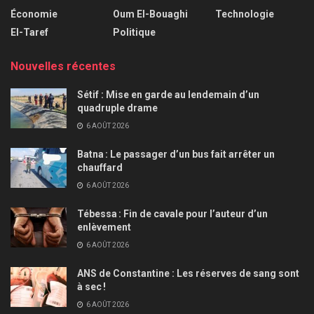
Économie
Oum El-Bouaghi
Technologie
El-Taref
Politique
Nouvelles récentes
Sétif : Mise en garde au lendemain d’un
quadruple drame
6 AOÛT 2026
Batna : Le passager d’un bus fait arrêter un
chauffard
6 AOÛT 2026
Tébessa : Fin de cavale pour l’auteur d’un
enlèvement
6 AOÛT 2026
ANS de Constantine : Les réserves de sang sont
à sec !
6 AOÛT 2026