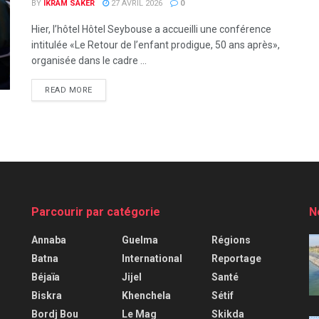
BY
IKRAM SAKER
27 AVRIL 2026
0
Hier, l’hôtel Hôtel Seybouse a accueilli une conférence
intitulée «Le Retour de l’enfant prodigue, 50 ans après»,
organisée dans le cadre ...
READ MORE
Parcourir par catégorie
N
Annaba
Guelma
Régions
Batna
International
Reportage
Béjaïa
Jijel
Santé
Biskra
Khenchela
Sétif
Bordj Bou
Le Mag
Skikda