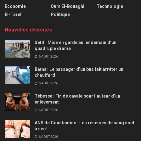
Économie
Oum El-Bouaghi
Technologie
El-Taref
Politique
Nouvelles récentes
Sétif : Mise en garde au lendemain d’un
quadruple drame
6 AOÛT 2026
Batna : Le passager d’un bus fait arrêter un
chauffard
6 AOÛT 2026
Tébessa : Fin de cavale pour l’auteur d’un
enlèvement
6 AOÛT 2026
ANS de Constantine : Les réserves de sang sont
à sec !
6 AOÛT 2026