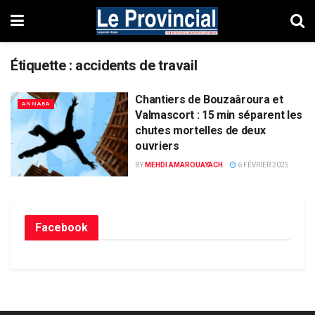
Étiquette :
accidents de travail
Chantiers de Bouzaâroura et
ANNABA
Valmascort : 15 min séparent les
chutes mortelles de deux
ouvriers
BY
MEHDI AMAROUAYACH
6 FÉVRIER 2025
Facebook