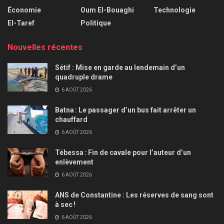
Économie
Oum El-Bouaghi
Technologie
El-Taref
Politique
Nouvelles récentes
Sétif : Mise en garde au lendemain d’un
quadruple drame
6 AOÛT 2026
Batna : Le passager d’un bus fait arrêter un
chauffard
6 AOÛT 2026
Tébessa : Fin de cavale pour l’auteur d’un
enlèvement
6 AOÛT 2026
ANS de Constantine : Les réserves de sang sont
à sec !
6 AOÛT 2026