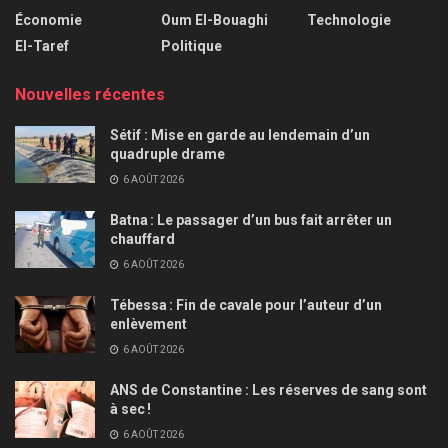
Économie
Oum El-Bouaghi
Technologie
El-Taref
Politique
Nouvelles récentes
Sétif : Mise en garde au lendemain d’un
quadruple drame
6 AOÛT 2026
Batna : Le passager d’un bus fait arrêter un
chauffard
6 AOÛT 2026
Tébessa : Fin de cavale pour l’auteur d’un
enlèvement
6 AOÛT 2026
ANS de Constantine : Les réserves de sang sont
à sec !
6 AOÛT 2026