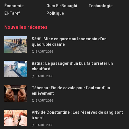
Économie
Oum El-Bouaghi
Technologie
El-Taref
Politique
Nouvelles récentes
Sétif : Mise en garde au lendemain d’un
quadruple drame
6 AOÛT 2026
Batna : Le passager d’un bus fait arrêter un
chauffard
6 AOÛT 2026
Tébessa : Fin de cavale pour l’auteur d’un
enlèvement
6 AOÛT 2026
ANS de Constantine : Les réserves de sang sont
à sec !
6 AOÛT 2026