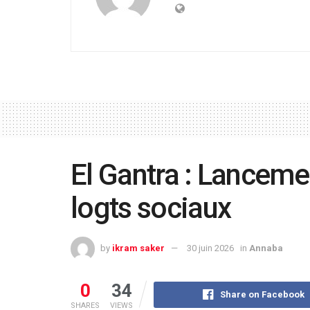
El Gantra : Lanceme
logts sociaux
by
ikram saker
30 juin 2026
in
Annaba
0
34
Share on Facebook
SHARES
VIEWS