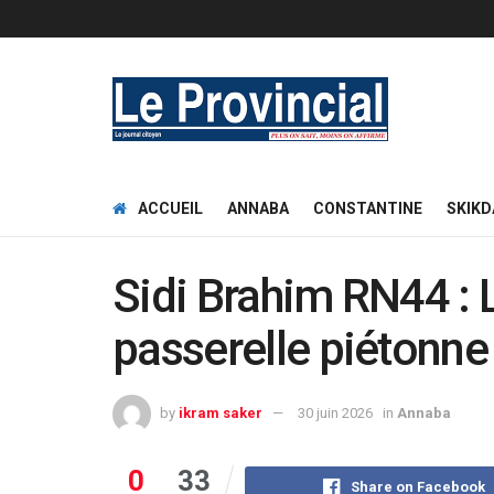
ACCUEIL
ANNABA
CONSTANTINE
SKIKD
Sidi Brahim RN44 : 
passerelle piétonne
by
ikram saker
30 juin 2026
in
Annaba
0
33
Share on Facebook