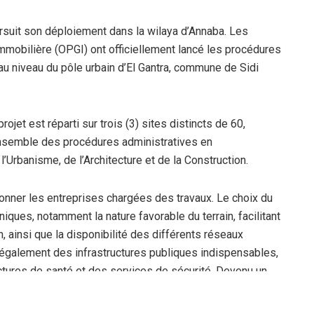
suit son déploiement dans la wilaya d’Annaba. Les
mmobilière (OPGI) ont officiellement lancé les procédures
au niveau du pôle urbain d’El Gantra, commune de Sidi
jet est réparti sur trois (3) sites distincts de 60,
ensemble des procédures administratives en
’Urbanisme, de l’Architecture et de la Construction.
ionner les entreprises chargées des travaux. Le choix du
niques, notamment la nature favorable du terrain, facilitant
, ainsi que la disponibilité des différents réseaux
e également des infrastructures publiques indispensables,
ctures de santé et des services de sécurité. Devenu un
e nouvelle de Draa Errich, El Gantra connaît également une
’un renforcement des dessertes par les transports