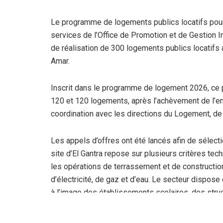
Le programme de logements publics locatifs pour
services de l’Office de Promotion et de Gestion I
de réalisation de 300 logements publics locatifs 
Amar.
Inscrit dans le programme de logement 2026, ce pro
120 et 120 logements, après l’achèvement de l’
coordination avec les directions du Logement, de l
Les appels d’offres ont été lancés afin de sélect
site d’El Gantra repose sur plusieurs critères tech
les opérations de terrassement et de construction
d’électricité, de gaz et d’eau. Le secteur dispos
à l’image des établissements scolaires, des stru
véritable pôle urbain intégré, comparable à la vill
importante dynamique commerciale et bénéficie d