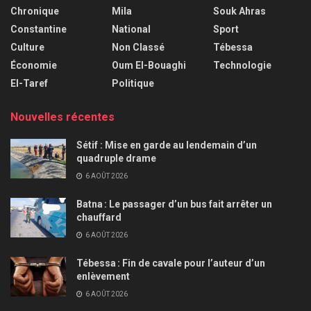
Chronique
Mila
Souk Ahras
Constantine
National
Sport
Culture
Non Classé
Tébessa
Économie
Oum El-Bouaghi
Technologie
El-Taref
Politique
Nouvelles récentes
Sétif : Mise en garde au lendemain d’un
quadruple drame
6 AOÛT 2026
Batna : Le passager d’un bus fait arrêter un
chauffard
6 AOÛT 2026
Tébessa : Fin de cavale pour l’auteur d’un
enlèvement
6 AOÛT 2026