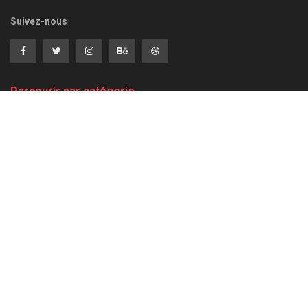
Suivez-nous
Parcourir par catégorie
Annaba
Guelma
Régions
Batna
International
Reportage
Béjaïa
Jijel
Santé
Biskra
Khenchela
Sétif
Bordj Bou Arreridj
Le Mag
Skikda
Chronique
Mila
Souk Ahras
Constantine
National
Sport
Culture
Non Classé
Tébessa
Économie
Oum El-Bouaghi
Technologie
El-Taref
Politique