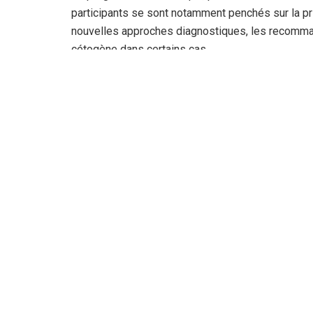
participants se sont notamment penchés sur la pris
nouvelles approches diagnostiques, les recomman
cétogène dans certains cas.
Les troubles du neuro-développement ont égalem
avec un intérêt particulier porté aux troubles du sp
avec ou sans hyperactivité, tant sur le plan du d
Parmi les autres sujets traités figuraient l’hypot
causes, mais aussi plusieurs affections neurol
pédiatrique, les accidents vasculaires cérébraux 
telles que l’amyotrophie spinale et la maladie de 
Au-delà des communications scientifiques, cette 
et de réflexion entre spécialistes autour des prat
même : améliorer la qualité du diagnostic et de la
médical adapté et conforme aux recommandations 