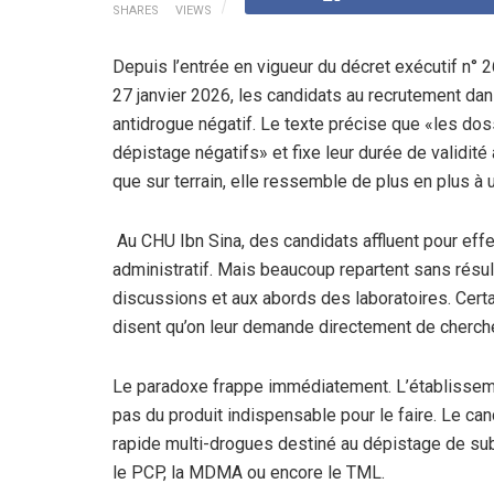
SHARES
VIEWS
Depuis l’entrée en vigueur du décret exécutif n° 26
27 janvier 2026, les candidats au recrutement dans
antidrogue négatif. Le texte précise que «les do
dépistage négatifs» et fixe leur durée de validité 
que sur terrain, elle ressemble de plus en plus à 
Au CHU Ibn Sina, des candidats affluent pour ef
administratif. Mais beaucoup repartent sans résul
discussions et aux abords des laboratoires. Certain
disent qu’on leur demande directement de cherche
Le paradoxe frappe immédiatement. L’établisseme
pas du produit indispensable pour le faire. Le candi
rapide multi-drogues destiné au dépistage de su
le PCP, la MDMA ou encore le TML.