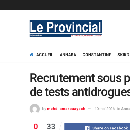
ACCUEIL
ANNABA
CONSTANTINE
SKIKD
Recrutement sous pr
de tests antidrogue
by
mehdi amarouayach
10 mai 2026
in
Ann
0
33
Share on Facebook