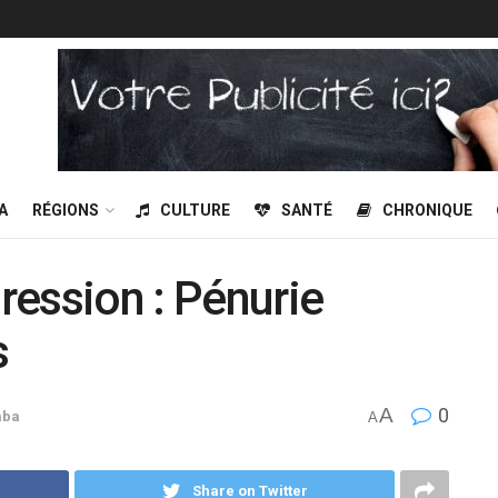
A
RÉGIONS
CULTURE
SANTÉ
CHRONIQUE
ession : Pénurie
s
A
0
aba
A
Share on Twitter