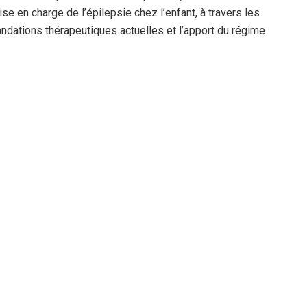
e en charge de l’épilepsie chez l’enfant, à travers les
dations thérapeutiques actuelles et l’apport du régime
ent occupé une place importante dans les discussions,
ectre de l’autisme et au trouble du déficit de l’attention
iagnostic que de l’accompagnement.
onie du nourrisson et les méthodes d’identification de ses
ogiques complexes comme la sclérose en plaques
précoces, la migraine ou encore certaines maladies rares
Fabry.
rencontre a surtout permis de créer un espace d’échange
iques médicales les plus récentes. L’objectif reste le
 prise en charge afin d’assurer aux enfants un suivi
internationales les plus récentes.