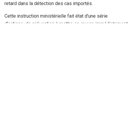
retard dans la détection des cas importés.
Cette instruction ministérielle fait état d’une série
d’actions de prévention à mettre en œuvre immédiatement
aux frontières, dans les établissements hospitaliers et au
niveau local. Aux ports, aéroports et postes frontières
terrestres, les responsables s’assurent de la disponibilité
des équipements de protection individuelle (EPI), des
thermomètres à distance et des gels hydro-alcooliques.
Des locaux d’isolement temporaire pour des voyageurs
porteurs de symptômes devront également être mis en
place.
Les hôpitaux, eux, sont appelés à réactiver les dispositifs
de prise en charge mis en place lors des précédentes
alertes sanitaires. Le ministère impose notamment
l’obligation d’intégrer systématiquement au cours du tri
médical initial, des questions sur les voyages récents, les