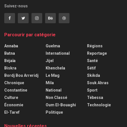
Suivez-nous
Parcourir par catégorie
Annaba
Guelma
Régions
Batna
International
Reportage
Béjaïa
Jijel
Santé
Biskra
Khenchela
Sétif
Bordj Bou Arreridj
Le Mag
Skikda
Chronique
Mila
Souk Ahras
Constantine
National
Sport
Culture
Non Classé
Tébessa
Économie
Oum El-Bouaghi
Technologie
El-Taref
Politique
Nouvelles récentes