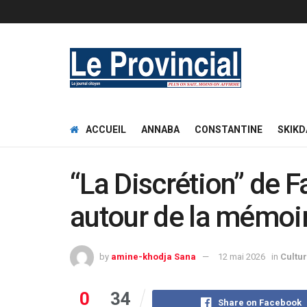
ACCUEIL
ANNABA
CONSTANTINE
SKIKD
“La Discrétion” de 
autour de la mémoir
by
amine-khodja Sana
12 mai 2026
in
Cultu
0
34
Share on Facebook