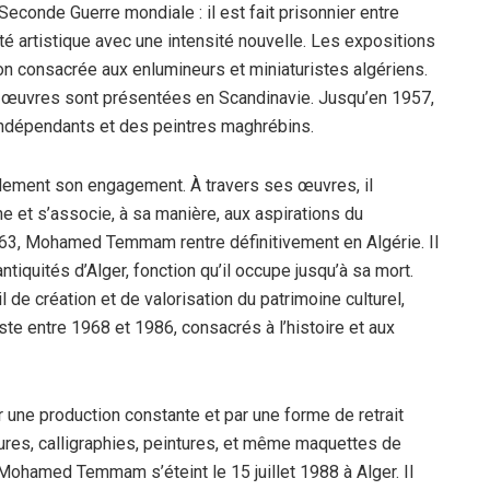
Seconde Guerre mondiale : il est fait prisonnier entre
ité artistique avec une intensité nouvelle. Les expositions
tion consacrée aux enlumineurs et miniaturistes algériens.
 œuvres sont présentées en Scandinavie. Jusqu’en 1957,
indépendants et des peintres maghrébins.
alement son engagement. À travers ses œuvres, il
nne et s’associe, à sa manière, aux aspirations du
63, Mohamed Temmam rentre définitivement en Algérie. Il
quités d’Alger, fonction qu’il occupe jusqu’à sa mort.
 de création et de valorisation du patrimoine culturel,
te entre 1968 et 1986, consacrés à l’histoire et aux
 une production constante et par une forme de retrait
inures, calligraphies, peintures, et même maquettes de
, Mohamed Temmam s’éteint le 15 juillet 1988 à Alger. Il