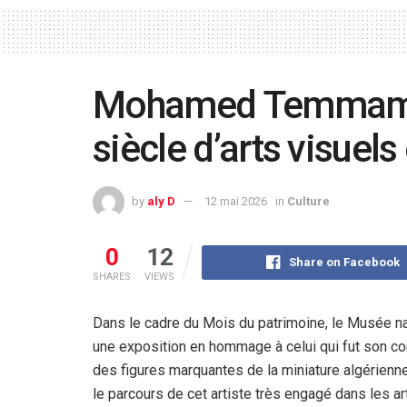
Mohamed Temmam : 
siècle d’arts visuels
by
aly D
12 mai 2026
in
Culture
0
12
Share on Facebook
SHARES
VIEWS
Dans le cadre du Mois du patrimoine, le Musée na
une exposition en hommage
à celui qui fut son c
des figures marquantes de la miniature algérien
le parcours de cet artiste
très engagé dans les art