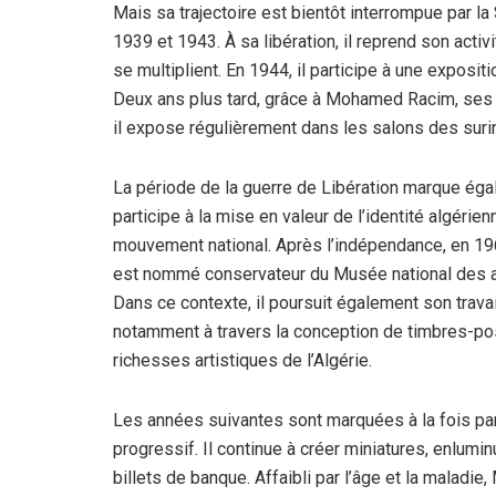
Mais sa trajectoire est bientôt interrompue par la 
1939 et 1943. À sa libération, il reprend son activ
se multiplient. En 1944, il participe à une exposi
Deux ans plus tard, grâce à Mohamed Racim, ses
il expose régulièrement dans les salons des sur
La période de la guerre de Libération marque ég
participe à la mise en valeur de l’identité algérie
mouvement national. Après l’indépendance, en 19
est nommé conservateur du Musée national des anti
Dans ce contexte, il poursuit également son travail
notamment à travers la conception de timbres-pos
richesses artistiques de l’Algérie.
Les années suivantes sont marquées à la fois par
progressif. Il continue à créer miniatures, enlum
billets de banque. Affaibli par l’âge et la maladie