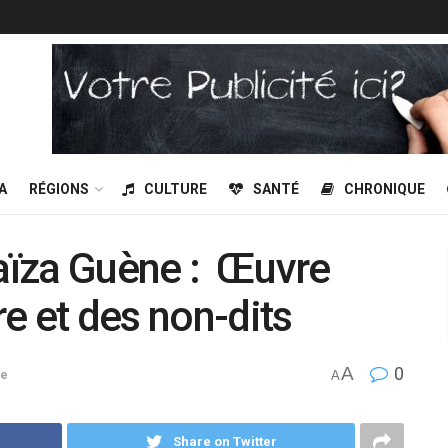
A
RÉGIONS
CULTURE
SANTÉ
CHRONIQUE
Faïza Guène : Œuvre
e et des non-dits
A
0
re
A
Share on Twitter