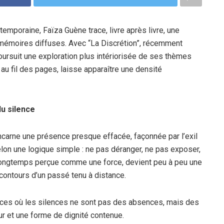
temporaine, Faïza Guène trace, livre après livre, une
 mémoires diffuses. Avec “La Discrétion”, récemment
poursuit une exploration plus intériorisée de ses thèmes
, au fil des pages, laisse apparaître une densité
du silence
ncarne une présence presque effacée, façonnée par l’exil
selon une logique simple : ne pas déranger, ne pas exposer,
, longtemps perçue comme une force, devient peu à peu une
 contours d’un passé tenu à distance.
ances où les silences ne sont pas des absences, mais des
ur et une forme de dignité contenue.