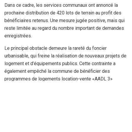
Dans ce cadre, les services communaux ont annoncé la
prochaine distribution de 420 lots de terrain au profit des
bénéficiaires retenus. Une mesure jugée positive, mais qui
reste limitée au regard du nombre important de demandes
enregistrées.
Le principal obstacle demeure la rareté du foncier
urbanisable, qui freine la réalisation de nouveaux projets de
logement et d’équipements publics. Cette contrainte a
également empêché la commune de bénéficier des
programmes de logements location-vente «AADL 3»
prévus pour les années 2025 et 2026.
Face à cette situation, plusieurs propositions ont été
avancées, notamment l’exploitation de certaines terres non
utilisées afin de dégager de nouvelles assiettes foncières
et accélérer la concrétisation des projets de logement en
attente.