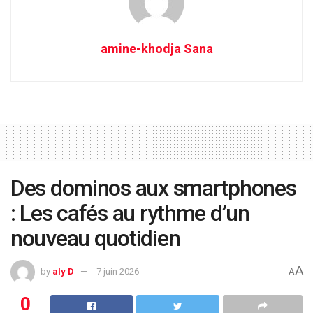
amine-khodja Sana
Des dominos aux smartphones
: Les cafés au rythme d’un
nouveau quotidien
A
by
aly D
7 juin 2026
A
0