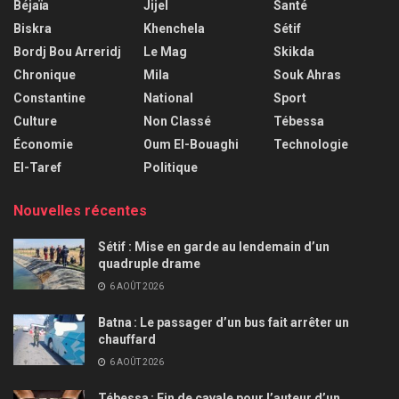
Béjaïa
Jijel
Santé
Biskra
Khenchela
Sétif
Bordj Bou Arreridj
Le Mag
Skikda
Chronique
Mila
Souk Ahras
Constantine
National
Sport
Culture
Non Classé
Tébessa
Économie
Oum El-Bouaghi
Technologie
El-Taref
Politique
Nouvelles récentes
Sétif : Mise en garde au lendemain d’un
quadruple drame
6 AOÛT 2026
Batna : Le passager d’un bus fait arrêter un
chauffard
6 AOÛT 2026
Tébessa : Fin de cavale pour l’auteur d’un