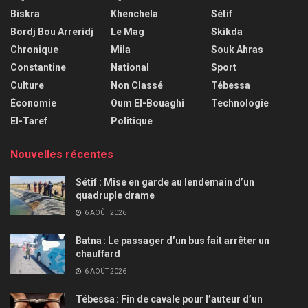
Biskra
Khenchela
Sétif
Bordj Bou Arreridj
Le Mag
Skikda
Chronique
Mila
Souk Ahras
Constantine
National
Sport
Culture
Non Classé
Tébessa
Économie
Oum El-Bouaghi
Technologie
El-Taref
Politique
Nouvelles récentes
Sétif : Mise en garde au lendemain d’un
quadruple drame
6 AOÛT 2026
Batna : Le passager d’un bus fait arrêter un
chauffard
6 AOÛT 2026
Tébessa : Fin de cavale pour l’auteur d’un