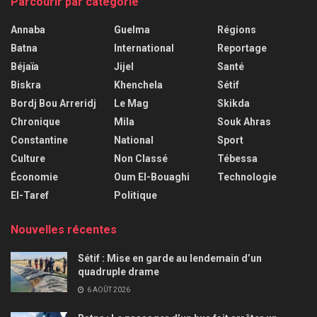
Parcourir par catégorie
Annaba
Guelma
Régions
Batna
International
Reportage
Béjaïa
Jijel
Santé
Biskra
Khenchela
Sétif
Bordj Bou Arreridj
Le Mag
Skikda
Chronique
Mila
Souk Ahras
Constantine
National
Sport
Culture
Non Classé
Tébessa
Économie
Oum El-Bouaghi
Technologie
El-Taref
Politique
Nouvelles récentes
Sétif : Mise en garde au lendemain d’un
quadruple drame
6 AOÛT 2026