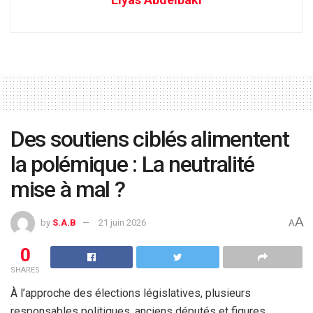
Des soutiens ciblés alimentent
la polémique : La neutralité
mise à mal ?
A
by
S.A.B
21 juin 2026
A
0
SHARES
À l’approche des élections législatives, plusieurs
responsables politiques, anciens députés et figures