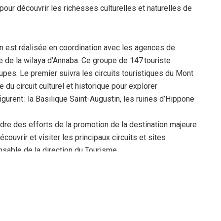
pour découvrir les richesses
culturelles et naturelles de
n est réalisée en coordination
avec les agences de
e
de la wilaya d’Annaba. Ce groupe de 147 touriste
upes. Le premier suivra
les circuits touristiques du Mont
 du circuit culturel et historique pour explorer
gurent : la Basilique
Saint-Augustin, les ruines d’Hippone
dre des efforts de la promotion de la destination majeure
couvrir et visiter les principaux
circuits et sites
sable de la direction du Tourisme.
tes étrangers ont sillonné le littoral
algérien, découvrant
pays. À bord du navire «LE LAPEROUSE», après Annaba, le
, pour sa prochaine
étape.