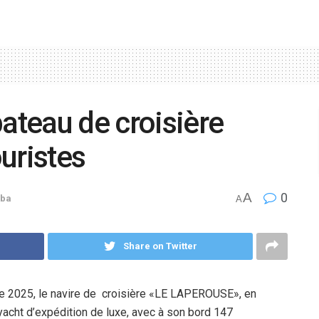
bateau de croisière
ouristes
A
0
ba
A
Share on Twitter
e 2025, le navire de
croisière «LE LAPEROUSE», en
cht d’expédition de luxe, avec à son bord 147