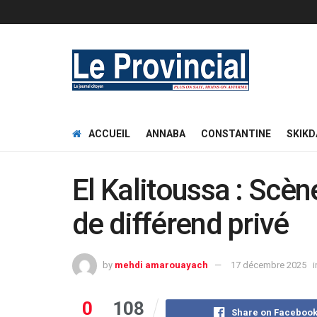
ACCUEIL
ANNABA
CONSTANTINE
SKIKD
El Kalitoussa : Scèn
de différend privé
by
mehdi amarouayach
17 décembre 2025
i
0
108
Share on Faceboo