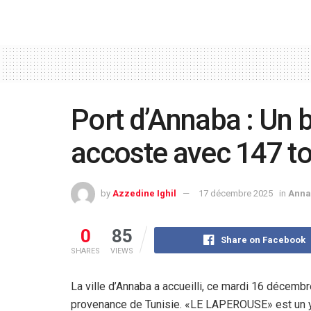
Port d’Annaba : Un 
accoste avec 147 t
by
Azzedine Ighil
17 décembre 2025
in
Anna
0
85
Share on Facebook
SHARES
VIEWS
La ville d’Annaba a accueilli, ce mardi 16 décembr
provenance de Tunisie. «LE LAPEROUSE» est un ya