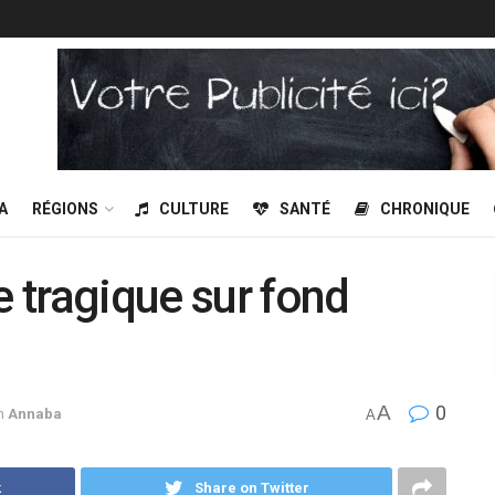
A
RÉGIONS
CULTURE
SANTÉ
CHRONIQUE
e tragique sur fond
A
0
n
Annaba
A
k
Share on Twitter