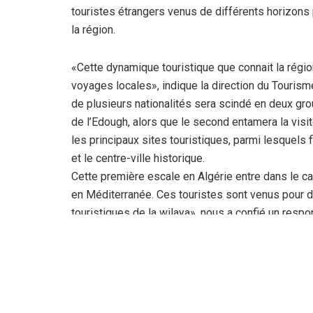
touristes
étrangers venus de différents horizons 
la région.
«Cette dynamique touristique que connait la régio
voyages locales», indique la direction du Tourism
de
plusieurs nationalités sera scindé en deux gro
de l’Edough, alors que le second entamera la visite
les
principaux sites touristiques, parmi lesquels fi
et le centre-ville historique.
Cette première escale en Algérie entre dans le ca
en Méditerranée. Ces
touristes sont venus pour dé
touristiques de la wilaya», nous a confié un
respon
À bord
de ce yacht d’expédition de luxe, 102 touris
le patrimoine antique et les paysages variés du
yacht
accostera au Port de Béjaia, ville millénaire