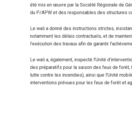
été mis en œuvre par la Société Régionale de Gé
du P/APW et des responsables des structures c
Le wali a donné des instructions strictes, insistan
notamment les délais contractuels, et de mainten
l’exécution des travaux afin de garantir l’achèveme
Le wali a, également, inspecté l’Unité d’intervent
des préparatifs pour la saison des feux de forêt
lutte contre les incendies), ainsi que l’Unité mobi
interventions prévues pour les feux de forêt et ag
À cette occasion, le wali a également suivi une pr
conservation des Forêts pour 2026 (aménagement 
pare-feu et développement des infrastructures for
sur la nécessité d’accélérer les procédures admin
dans les meilleurs délais.