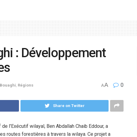
hi : Développement
res
A
0
-Bouaghi
,
Régions
A
Share on Twitter
 de l’Exécutif wilayal, Ben Abdallah Chaib Eddour, a
s routes forestières à travers la wilaya. Ce projet a