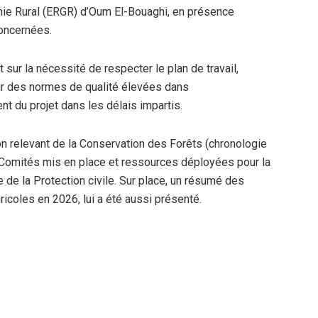
nie Rural (ERGR) d’Oum El-Bouaghi, en présence
oncernées.
t sur la nécessité de respecter le plan de travail,
ir des normes de qualité élevées dans
nt du projet dans les délais impartis.
ion relevant de la Conservation des Forêts (chronologie
, Comités mis en place et ressources déployées pour la
le de la Protection civile. Sur place, un résumé des
ricoles en 2026, lui a été aussi présenté.
ésentation détaillée des opérations planifiées par la
de 78 km de pistes forestières, création de 22,5 ha de
estières). Le premier responsable de l’Exécutif a insisté
istratives afin de mettre en œuvre ces projets importants