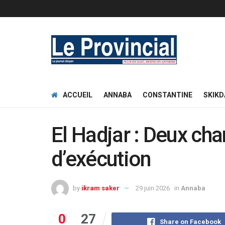
ACCUEIL
ANNABA
CONSTANTINE
SKIKD
El Hadjar : Deux cha
d’exécution
by
ikram saker
29 juin 2026
in
Annaba
0
27
Share on Facebook