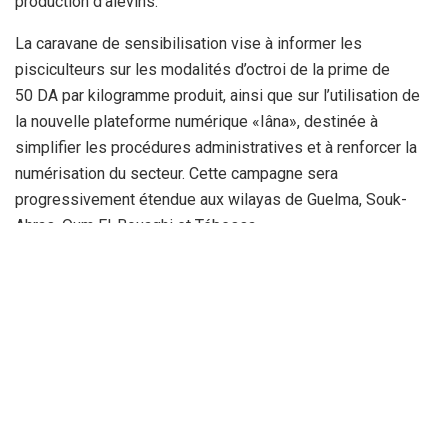
production d’alevins.
La caravane de sensibilisation vise à informer les
pisciculteurs sur les modalités d’octroi de la prime de
50 DA par kilogramme produit, ainsi que sur l’utilisation de
la nouvelle plateforme numérique «Iâna», destinée à
simplifier les procédures administratives et à renforcer la
numérisation du secteur. Cette campagne sera
progressivement étendue aux wilayas de Guelma, Souk-
Ahras, Oum El-Bouaghi et Tébessa.
Parallèlement, une réunion s’est tenue au siège de la Cour
de Khenchela dans le cadre de la convention liant les
ministères de la Justice et de l’Agriculture afin d’évaluer les
actions de formation destinées aux détenus des
établissements pénitentiaires. Les responsables ont
également mis en avant les dispositifs d’accompagnement
des porteurs de projets innovants, notamment à travers le