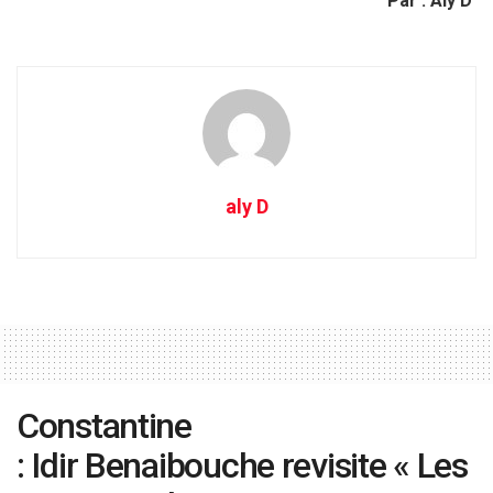
Par : Aly D
aly D
Constantine
: Idir Benaibouche revisite « Les