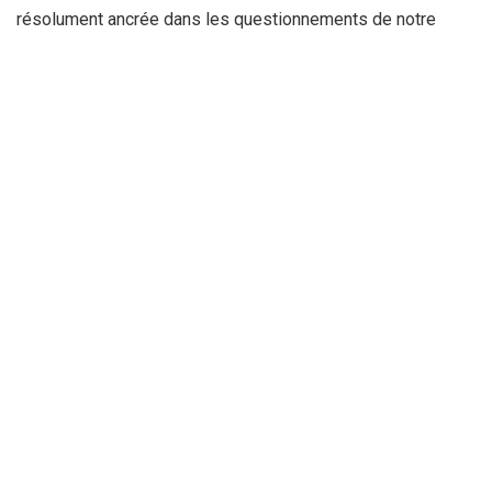
résolument ancrée dans les questionnements de notre
époque.
Par : R.C
La Rédaction
Recevez tout au long de la journée, les meilleures informations sur