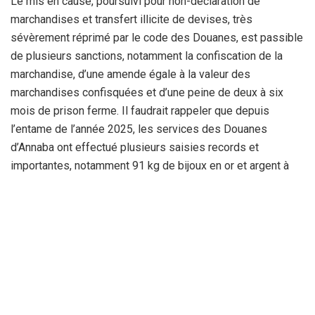
Le mis en cause, poursuivi pour non-déclaration de
marchandises et transfert illicite de devises, très
sévèrement réprimé par le code des Douanes, est passible
de plusieurs sanctions, notamment la confiscation de la
marchandise, d’une amende égale à la valeur des
marchandises confisquées et d’une peine de deux à six
mois de prison ferme. Il faudrait rappeler que depuis
l’entame de l’année 2025, les services des Douanes
d’Annaba ont effectué plusieurs saisies records et
importantes, notamment 91 kg de bijoux en or et argent à
l’aéroport Rabah Bitat en mai 2025.
En effet, le 22 mai 2025, 91 kg de bijoux en or et argent ont
été saisis dans un véhicule à proximité de
l’aéroport, provenant d’une filière organisée de Marseille à
Annaba. Des sommes importantes en devises étrangères.
En plus, 28.000 Euros et 8.450 Euros ont été saisies sur
des passagers en provenance de Paris (France), en