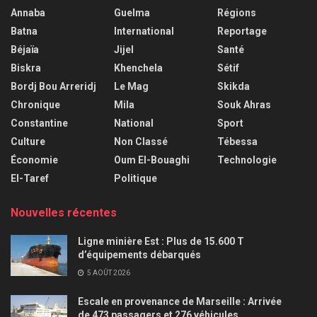
Annaba
Guelma
Régions
Batna
International
Reportage
Béjaïa
Jijel
Santé
Biskra
Khenchela
Sétif
Bordj Bou Arreridj
Le Mag
Skikda
Chronique
Mila
Souk Ahras
Constantine
National
Sport
Culture
Non Classé
Tébessa
Économie
Oum El-Bouaghi
Technologie
El-Taref
Politique
Nouvelles récentes
Ligne minière Est : Plus de 15.600 T
d’équipements débarqués
5 AOÛT 2026
Escale en provenance de Marseille : Arrivée
de 473 passagers et 276 véhicules