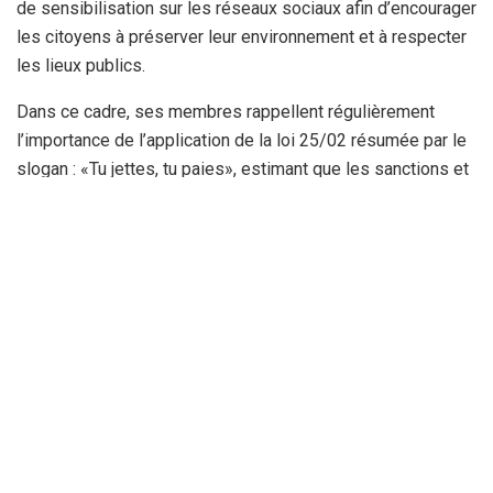
de sensibilisation sur les réseaux sociaux afin d’encourager
les citoyens à préserver leur environnement et à respecter
les lieux publics.
Dans ce cadre, ses membres rappellent régulièrement
l’importance de l’application de la loi 25/02 résumée par le
slogan : «Tu jettes, tu paies», estimant que les sanctions et
le respect des textes environnementaux demeurent
indispensables pour lutter contre ce phénomène devenu
récurrent.
Ce samedi matin encore, l’association a lancé un appel
direct à la direction de l’Environnement de la wilaya
d’Annaba, l’invitant à intensifier les sorties de terrain et le
suivi concret de la situation
environnementale. «La protection de l’environnement ne se
gère pas uniquement depuis les bureaux», ont rappelé les
membres de l’association, appelant à davantage de