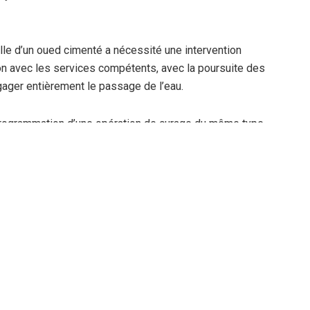
elle d’un oued cimenté a nécessité une intervention
on avec les services compétents, avec la poursuite des
égager entièrement le passage de l’eau.
a programmation d’une opération de curage du même type,
alité. Par ailleurs, une intervention sur le réseau
nant la réhabilitation d’un tronçon de canalisation, en
 une redéfinition plus globale du réseau.
évention des risques sanitaires et d’amélioration du
ions jugées prioritaires.
Par : I.S