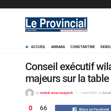
ACCUEIL
ANNABA
CONSTANTINE
SKIKD
Conseil exécutif wil
majeurs sur la table
by
mehdi amarouayach
9 avril 2025
in
Anna
0
66
Share on Facebook