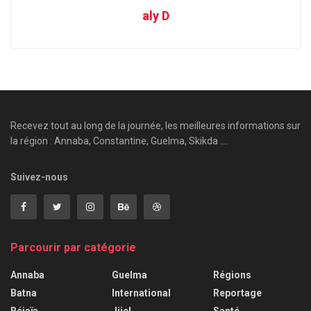
aly D
Recevez tout au long de la journée, les meilleures informations sur
la région : Annaba, Constantine, Guelma, Skikda ....
Suivez-nous
Parcourir par catégorie
Annaba
Guelma
Régions
Batna
International
Reportage
Béjaïa
Jijel
Santé