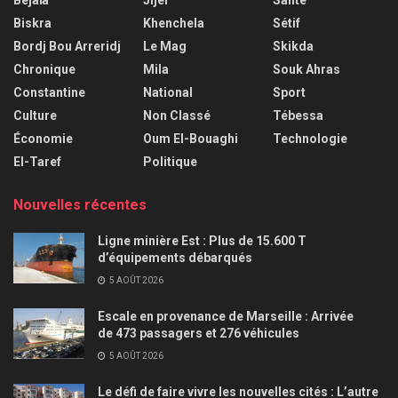
Biskra
Khenchela
Sétif
Bordj Bou Arreridj
Le Mag
Skikda
Chronique
Mila
Souk Ahras
Constantine
National
Sport
Culture
Non Classé
Tébessa
Économie
Oum El-Bouaghi
Technologie
El-Taref
Politique
Nouvelles récentes
Ligne minière Est : Plus de 15.600 T
d’équipements débarqués
5 AOÛT 2026
Escale en provenance de Marseille : Arrivée
de 473 passagers et 276 véhicules
5 AOÛT 2026
Le défi de faire vivre les nouvelles cités : L’autre