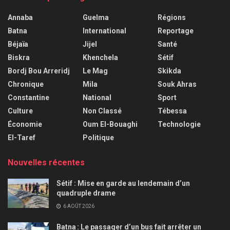
Annaba
Guelma
Régions
Batna
International
Reportage
Béjaïa
Jijel
Santé
Biskra
Khenchela
Sétif
Bordj Bou Arreridj
Le Mag
Skikda
Chronique
Mila
Souk Ahras
Constantine
National
Sport
Culture
Non Classé
Tébessa
Économie
Oum El-Bouaghi
Technologie
El-Taref
Politique
Nouvelles récentes
Sétif : Mise en garde au lendemain d’un
quadruple drame
6 AOÛT 2026
Batna : Le passager d’un bus fait arrêter un