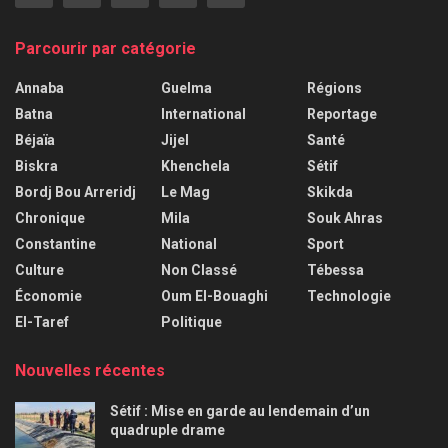
Parcourir par catégorie
Annaba
Guelma
Régions
Batna
International
Reportage
Béjaïa
Jijel
Santé
Biskra
Khenchela
Sétif
Bordj Bou Arreridj
Le Mag
Skikda
Chronique
Mila
Souk Ahras
Constantine
National
Sport
Culture
Non Classé
Tébessa
Économie
Oum El-Bouaghi
Technologie
El-Taref
Politique
Nouvelles récentes
Sétif : Mise en garde au lendemain d’un
quadruple drame