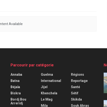
ntent Available
Parcourir par catégorie
N
Annaba
Guelma
Régions
Batna
International
Reportage
Béjaïa
Jijel
Santé
Biskra
Khenchela
Sétif
Bordj Bou
Le Mag
Skikda
Arreridj
Mila
Souk Ahras