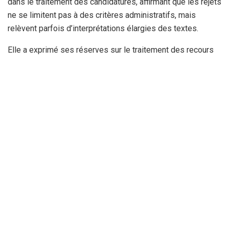
dans le traitement des candidatures, affirmant que les rejets
ne se limitent pas à des critères administratifs, mais
relèvent parfois d’interprétations élargies des textes.
Elle a exprimé ses réserves sur le traitement des recours
devant la justice administrative, évoquant un « schéma
unifié » de rejet des appels.
La responsable politique a aussi mis en garde contre le
recours à des rapports administratifs et sécuritaires,
estimant que cela « compromet la présomption d’innocence
» et se fait « sans l’existence de décisions judiciaires
définitives privant le candidat de son éligibilité à exercer
ses droits politiques et civils de se présenter à une
fonction publique ».
Elle a enfin dénoncé des cas de candidats « honorables qui
ont lutté contre la corruption » mais exclus sur la base de
soupçons, ainsi que d’autres ayant été écartés malgré des