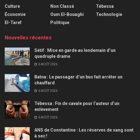
Culture
Non Classé
Tébessa
Économie
Oum El-Bouaghi
Technologie
El-Taref
Politique
Nouvelles récentes
Sétif : Mise en garde au lendemain d’un
quadruple drame
6 AOÛT 2026
Batna : Le passager d’un bus fait arrêter un
chauffard
6 AOÛT 2026
Tébessa : Fin de cavale pour l’auteur d’un
enlèvement
6 AOÛT 2026
ANS de Constantine : Les réserves de sang sont
à sec !