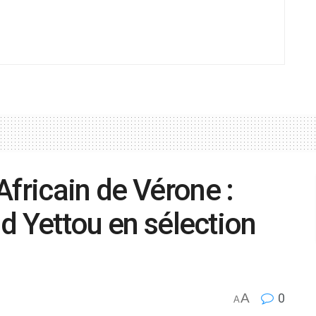
Africain de Vérone :
zid Yettou en sélection
A
0
A