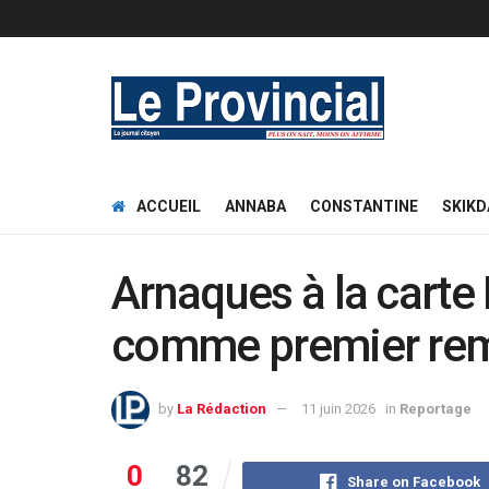
ACCUEIL
ANNABA
CONSTANTINE
SKIKD
Arnaques à la carte
comme premier remp
by
La Rédaction
11 juin 2026
in
Reportage
0
82
Share on Facebook