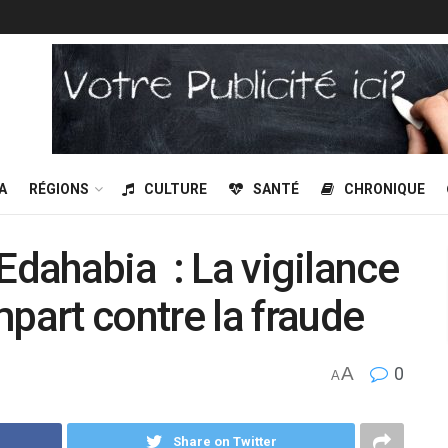
A
RÉGIONS
CULTURE
SANTÉ
CHRONIQUE
 Edahabia : La vigilance
art contre la fraude
A
0
A
Share on Twitter