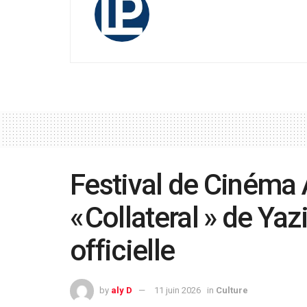
Festival de Cinéma 
« Collateral » de Ya
officielle
by
aly D
11 juin 2026
in
Culture