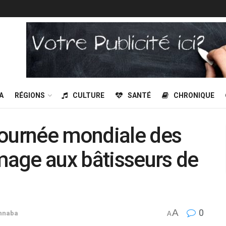
A
RÉGIONS
CULTURE
SANTÉ
CHRONIQUE
Journée mondiale des
age aux bâtisseurs de
A
0
nnaba
A