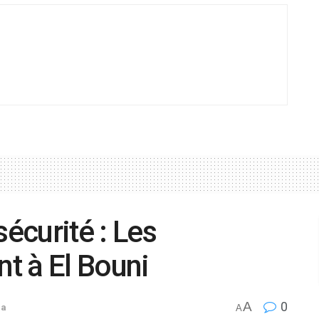
sécurité : Les
ent à El Bouni
A
0
ba
A