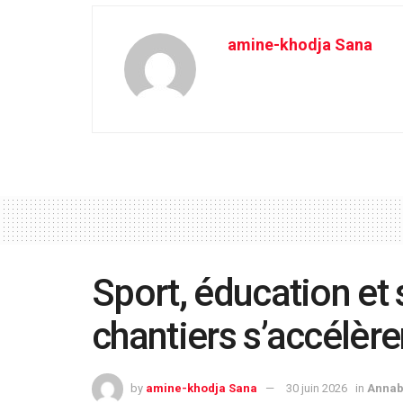
amine-khodja Sana
Sport, éducation et 
chantiers s’accélèr
by
amine-khodja Sana
30 juin 2026
in
Anna