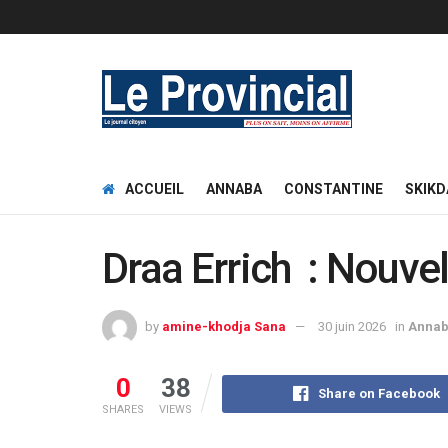
ACCUEIL
ANNABA
CONSTANTINE
SKIKD
Draa Errich : Nouve
by
amine-khodja Sana
30 juin 2026
in
Anna
0
38
Share on Facebook
SHARES
VIEWS