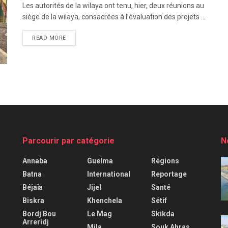
Les autorités de la wilaya ont tenu, hier, deux réunions au
siège de la wilaya, consacrées à l’évaluation des projets ...
READ MORE
Parcourir par catégorie
N
Annaba
Guelma
Régions
Batna
International
Reportage
Béjaïa
Jijel
Santé
Biskra
Khenchela
Sétif
Bordj Bou
Le Mag
Skikda
Arreridj
Mila
Souk Ahras