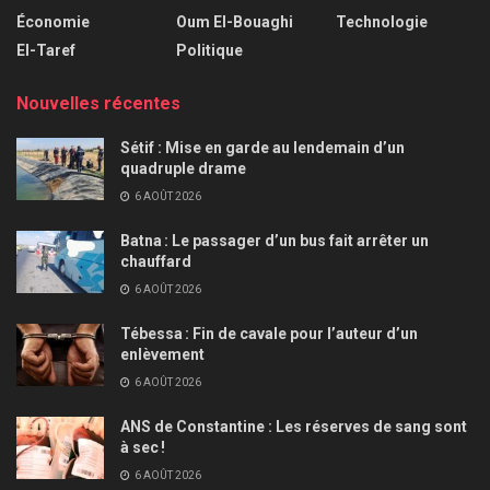
Économie
Oum El-Bouaghi
Technologie
El-Taref
Politique
Nouvelles récentes
Sétif : Mise en garde au lendemain d’un
quadruple drame
6 AOÛT 2026
Batna : Le passager d’un bus fait arrêter un
chauffard
6 AOÛT 2026
Tébessa : Fin de cavale pour l’auteur d’un
enlèvement
6 AOÛT 2026
ANS de Constantine : Les réserves de sang sont
à sec !
6 AOÛT 2026