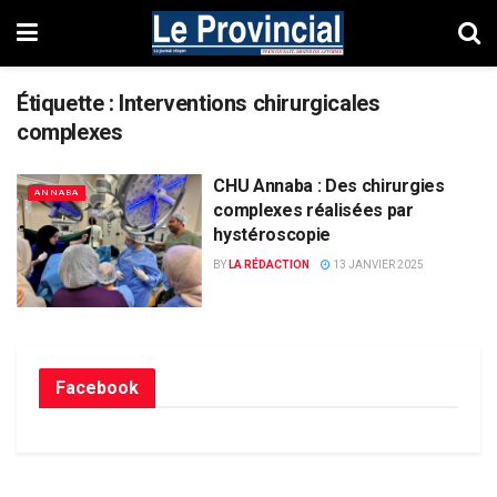
Étiquette :
Interventions chirurgicales
complexes
CHU Annaba : Des chirurgies
ANNABA
complexes réalisées par
hystéroscopie
BY
LA RÉDACTION
13 JANVIER 2025
Facebook