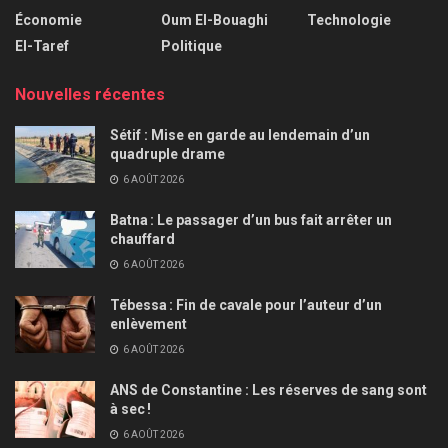
Économie
Oum El-Bouaghi
Technologie
El-Taref
Politique
Nouvelles récentes
Sétif : Mise en garde au lendemain d’un
quadruple drame
6 AOÛT 2026
Batna : Le passager d’un bus fait arrêter un
chauffard
6 AOÛT 2026
Tébessa : Fin de cavale pour l’auteur d’un
enlèvement
6 AOÛT 2026
ANS de Constantine : Les réserves de sang sont
à sec !
6 AOÛT 2026