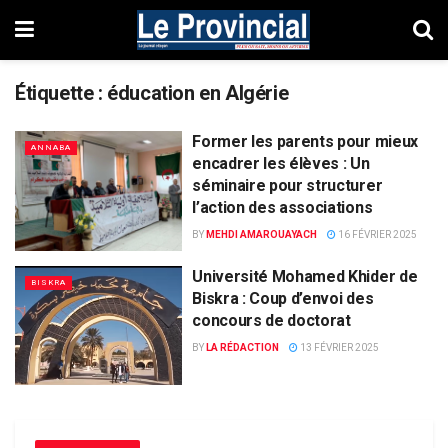
Étiquette :
éducation en Algérie
Former les parents pour mieux
ANNABA
encadrer les élèves : Un
séminaire pour structurer
l’action des associations
BY
MEHDI AMAROUAYACH
16 FÉVRIER 2025
Université Mohamed Khider de
BISKRA
Biskra : Coup d’envoi des
concours de doctorat
BY
LA RÉDACTION
13 FÉVRIER 2025