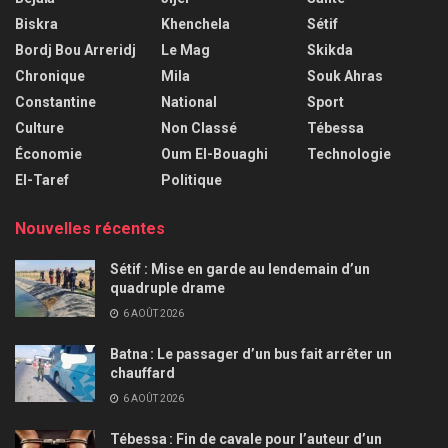
Biskra
Khenchela
Sétif
Bordj Bou Arreridj
Le Mag
Skikda
Chronique
Mila
Souk Ahras
Constantine
National
Sport
Culture
Non Classé
Tébessa
Économie
Oum El-Bouaghi
Technologie
El-Taref
Politique
Nouvelles récentes
Sétif : Mise en garde au lendemain d’un
quadruple drame
6 AOÛT 2026
Batna : Le passager d’un bus fait arrêter un
chauffard
6 AOÛT 2026
Tébessa : Fin de cavale pour l’auteur d’un