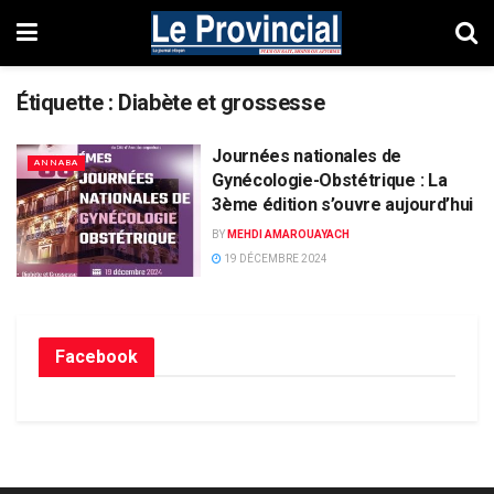
Étiquette :
Diabète et grossesse
Journées nationales de
ANNABA
Gynécologie-Obstétrique : La
3ème édition s’ouvre aujourd’hui
BY
MEHDI AMAROUAYACH
19 DÉCEMBRE 2024
Facebook