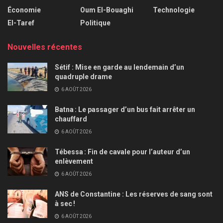
Économie
Oum El-Bouaghi
Technologie
El-Taref
Politique
Nouvelles récentes
Sétif : Mise en garde au lendemain d’un
quadruple drame
6 AOÛT 2026
Batna : Le passager d’un bus fait arrêter un
chauffard
6 AOÛT 2026
Tébessa : Fin de cavale pour l’auteur d’un
enlèvement
6 AOÛT 2026
ANS de Constantine : Les réserves de sang sont
à sec !
6 AOÛT 2026