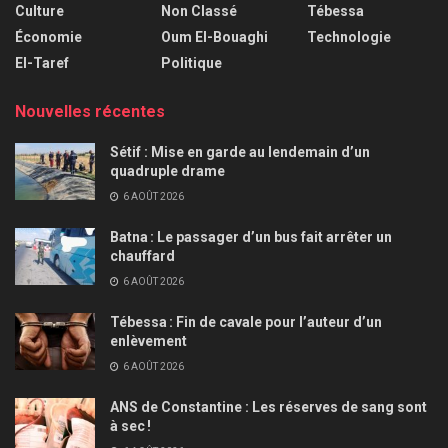
Culture
Non Classé
Tébessa
Économie
Oum El-Bouaghi
Technologie
El-Taref
Politique
Nouvelles récentes
Sétif : Mise en garde au lendemain d’un
quadruple drame
6 AOÛT 2026
Batna : Le passager d’un bus fait arrêter un
chauffard
6 AOÛT 2026
Tébessa : Fin de cavale pour l’auteur d’un
enlèvement
6 AOÛT 2026
ANS de Constantine : Les réserves de sang sont
à sec !