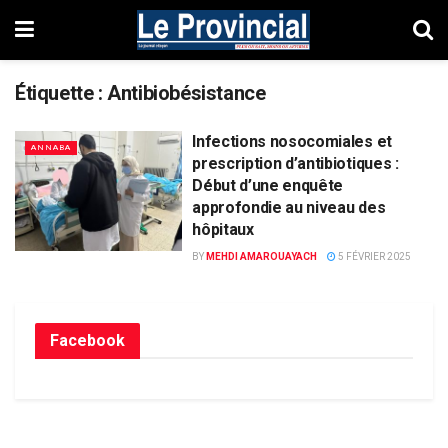
Étiquette :
Antibiobésistance
Infections nosocomiales et
ANNABA
prescription d’antibiotiques :
Début d’une enquête
approfondie au niveau des
hôpitaux
BY
MEHDI AMAROUAYACH
5 FÉVRIER 2025
Facebook