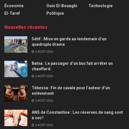
Économie
Oum El-Bouaghi
Technologie
El-Taref
Politique
Nouvelles récentes
Sétif : Mise en garde au lendemain d’un
quadruple drame
6 AOÛT 2026
Batna : Le passager d’un bus fait arrêter un
chauffard
6 AOÛT 2026
Tébessa : Fin de cavale pour l’auteur d’un
enlèvement
6 AOÛT 2026
ANS de Constantine : Les réserves de sang sont
à sec !
6 AOÛT 2026