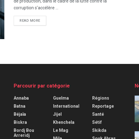
de production, dans le cadre de la lutte contre la
corruption s’accélère ...
READ MORE
Parcourir par catégorie
N
Annaba
Guelma
Régions
Batna
International
Reportage
Béjaïa
Jijel
Santé
Biskra
Khenchela
Sétif
Bordj Bou
Le Mag
Skikda
Arreridj
Mila
Souk Ahras