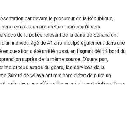
sentation par devant le procureur de la République,
l sera remis à son propriétaire, après qu’il sera
ervices de la police relevant de la daïra de Seriana ont
n d’un individu, âgé de 41 ans, inculpé également dans une
é en question a été arrêté aussi, en flagrant délit à bord du
pprend-on auprès de la même source. D’autre part,
crime et tous autres du genre, les services de la
me Sûreté de wilaya ont mis hors d’état de nuire un
pliqués dans une affaire liée au vol et cambriolage d’une
es voleurs, âgés entre 19 et 30 ans, ont été
ar les enquêteurs de la police de recherches. Les présumés
c, en leur possession, une somme d’argent volée de 48.000
amen après qu’ils furent présentés par devant le procureur