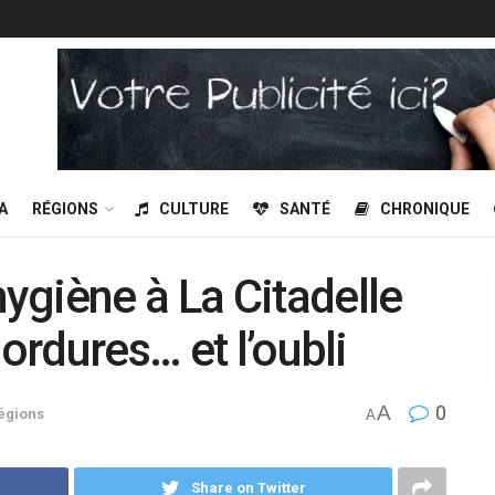
A
RÉGIONS
CULTURE
SANTÉ
CHRONIQUE
giène à La Citadelle
 ordures… et l’oubli
A
0
égions
A
Share on Twitter