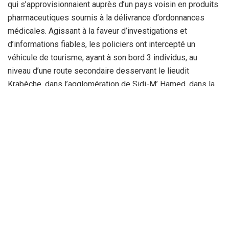
qui s’approvisionnaient auprès d’un pays voisin en produits
pharmaceutiques soumis à la délivrance d’ordonnances
médicales. Agissant à la faveur d’investigations et
d’informations fiables, les policiers ont intercepté un
véhicule de tourisme, ayant à son bord 3 individus, au
niveau d’une route secondaire desservant le lieudit
Krabèche, dans l’agglomération de Sidi-M’ Hamed, dans la
commune de Bouchegouf. Une fouille du véhicule a permis
la découverte de 3 plaquettes de Prégabaline 150 mg, soit
un total de 60 comprimés hallucinogènes que les malfrats
destinaient à la vente à leurs clients. Ces dealers, âgés de
38 à 49 ans, ont été auditionnés par les enquêteurs sous
les chefs d’inculpation d’association de malfaiteurs,
importation illégale à partir d’un pays étranger de produits
pharmaceutiques dangereux soumis à la production
d’ordonnances délivrées par des médecins spécialistes et
leur vente illégale.